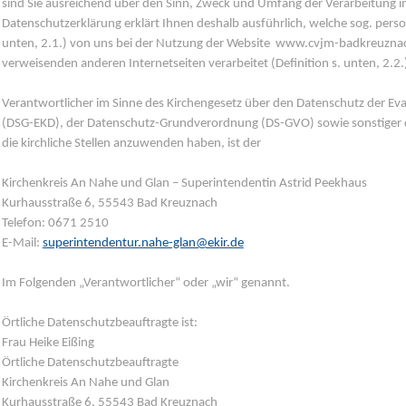
sind Sie ausreichend über den Sinn, Zweck und Umfang der Verarbeitung i
Datenschutzerklärung erklärt Ihnen deshalb ausführlich, welche sog. pers
unten, 2.1.) von uns bei der Nutzung der Website www.cvjm-badkreuznach
verweisenden anderen Internetseiten verarbeitet (Definition s. unten, 2.2
Verantwortlicher im Sinne des Kirchengesetz über den Datenschutz der Eva
(DSG-EKD), der Datenschutz-Grundverordnung (DS-GVO) sowie sonstiger d
die kirchliche Stellen anzuwenden haben, ist der
Kirchenkreis An Nahe und Glan – Superintendentin Astrid Peekhaus
Kurhausstraße 6, 55543 Bad Kreuznach
Telefon: 0671 2510
E-Mail:
superintendentur.nahe-glan@ekir.de
Im Folgenden „Verantwortlicher“ oder „wir“ genannt.
Örtliche Datenschutzbeauftragte ist:
Frau Heike Eißing
Örtliche Datenschutzbeauftragte
Kirchenkreis An Nahe und Glan
Kurhausstraße 6, 55543 Bad Kreuznach