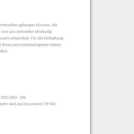
ernetseiten gelangen können, die
n von uns entweder eindeutig
wsers erkennbar. Für die Einhaltung
it Ihren personenbezogenen Daten
lich.
 DSG-EKD . Die
enrecht-ekd.de/document/39740