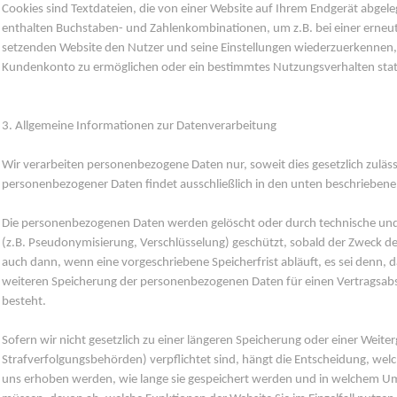
Cookies sind Textdateien, die von einer Website auf Ihrem Endgerät abgele
enthalten Buchstaben- und Zahlenkombinationen, um z.B. bei einer erneu
setzenden Website den Nutzer und seine Einstellungen wiederzuerkennen, 
Kundenkonto zu ermöglichen oder ein bestimmtes Nutzungsverhalten statis
3. Allgemeine Informationen zur Datenverarbeitung
Wir verarbeiten personenbezogene Daten nur, soweit dies gesetzlich zulässi
personenbezogener Daten findet ausschließlich in den unten beschriebenen 
Die personenbezogenen Daten werden gelöscht oder durch technische u
(z.B. Pseudonymisierung, Verschlüsselung) geschützt, sobald der Zweck der 
auch dann, wenn eine vorgeschriebene Speicherfrist abläuft, es sei denn, da
weiteren Speicherung der personenbezogenen Daten für einen Vertragsabsc
besteht.
Sofern wir nicht gesetzlich zu einer längeren Speicherung oder einer Weite
Strafverfolgungsbehörden) verpflichtet sind, hängt die Entscheidung, w
uns erhoben werden, wie lange sie gespeichert werden und in welchem Umf